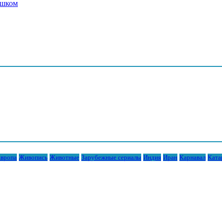
ешком
вропа
Живопись
Животные
Зарубежные сериалы
Индия
Иран
Карнавал
Ката