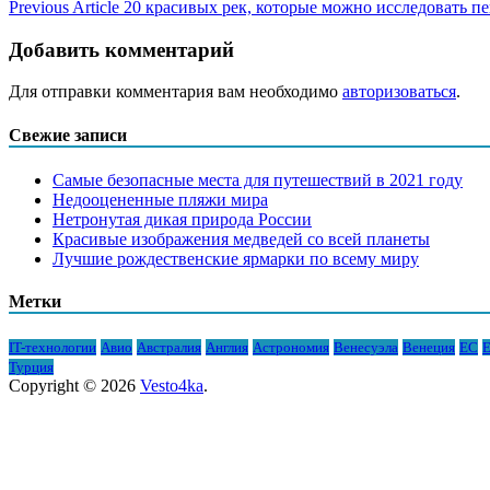
Previous Article
20 красивых рек, которые можно исследовать п
Добавить комментарий
Для отправки комментария вам необходимо
авторизоваться
.
Свежие записи
Самые безопасные места для путешествий в 2021 году
Недооцененные пляжи мира
Нетронутая дикая природа России
Красивые изображения медведей со всей планеты
Лучшие рождественские ярмарки по всему миру
Метки
IT-технологии
Авио
Австралия
Англия
Астрономия
Венесуэла
Венеция
ЕС
Е
Турция
Copyright © 2026
Vesto4ka
.