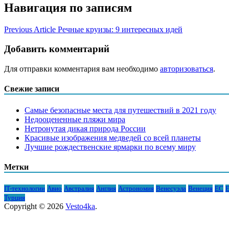
Навигация по записям
Previous Article
Речные круизы: 9 интересных идей
Добавить комментарий
Для отправки комментария вам необходимо
авторизоваться
.
Свежие записи
Самые безопасные места для путешествий в 2021 году
Недооцененные пляжи мира
Нетронутая дикая природа России
Красивые изображения медведей со всей планеты
Лучшие рождественские ярмарки по всему миру
Метки
IT-технологии
Авио
Австралия
Англия
Астрономия
Венесуэла
Венеция
ЕС
Е
Турция
Copyright © 2026
Vesto4ka
.