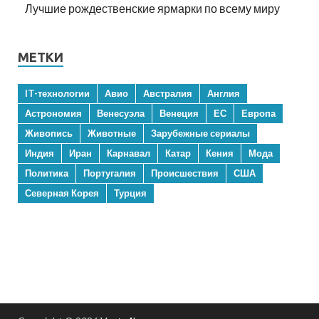
Лучшие рождественские ярмарки по всему миру
МЕТКИ
IT-технологии
Авио
Австралия
Англия
Астрономия
Венесуэла
Венеция
ЕС
Европа
Живопись
Животные
Зарубежные сериалы
Индия
Иран
Карнавал
Катар
Кения
Мода
Политика
Португалия
Происшествия
США
Северная Корея
Турция