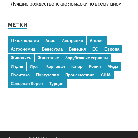
Лучшие рождественские ярмарки по всему миру
МЕТКИ
IT-технологии
Авио
Австралия
Англия
Астрономия
Венесуэла
Венеция
ЕС
Европа
Живопись
Животные
Зарубежные сериалы
Индия
Иран
Карнавал
Катар
Кения
Мода
Политика
Португалия
Происшествия
США
Северная Корея
Турция