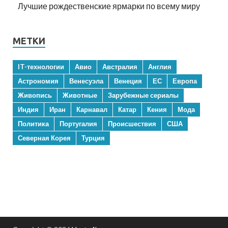
Лучшие рождественские ярмарки по всему миру
МЕТКИ
IT-технологии
Авио
Австралия
Англия
Астрономия
Венесуэла
Венеция
ЕС
Европа
Живопись
Животные
Зарубежные сериалы
Индия
Иран
Карнавал
Катар
Кения
Мода
Политика
Португалия
Происшествия
США
Северная Корея
Турция