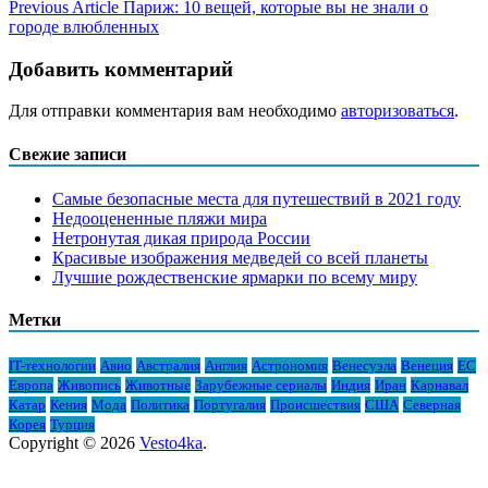
Previous Article
Париж: 10 вещей, которые вы не знали о
городе влюбленных
Добавить комментарий
Для отправки комментария вам необходимо
авторизоваться
.
Свежие записи
Самые безопасные места для путешествий в 2021 году
Недооцененные пляжи мира
Нетронутая дикая природа России
Красивые изображения медведей со всей планеты
Лучшие рождественские ярмарки по всему миру
Метки
IT-технологии
Авио
Австралия
Англия
Астрономия
Венесуэла
Венеция
ЕС
Европа
Живопись
Животные
Зарубежные сериалы
Индия
Иран
Карнавал
Катар
Кения
Мода
Политика
Португалия
Происшествия
США
Северная
Корея
Турция
Copyright © 2026
Vesto4ka
.