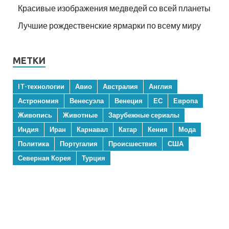
Красивые изображения медведей со всей планеты
Лучшие рождественские ярмарки по всему миру
МЕТКИ
IT-технологии
Авио
Австралия
Англия
Астрономия
Венесуэла
Венеция
ЕС
Европа
Живопись
Животные
Зарубежные сериалы
Индия
Иран
Карнавал
Катар
Кения
Мода
Политика
Португалия
Происшествия
США
Северная Корея
Турция