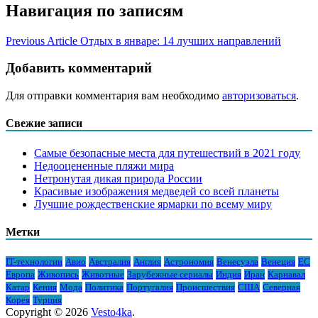
Навигация по записям
Previous Article
Отдых в январе: 14 лучших направлений
Добавить комментарий
Для отправки комментария вам необходимо
авторизоваться
.
Свежие записи
Самые безопасные места для путешествий в 2021 году
Недооцененные пляжи мира
Нетронутая дикая природа России
Красивые изображения медведей со всей планеты
Лучшие рождественские ярмарки по всему миру
Метки
IT-технологии
Авио
Австралия
Англия
Астрономия
Венесуэла
Венеция
ЕС
Европа
Живопись
Животные
Зарубежные сериалы
Индия
Иран
Карнавал
Катар
Кения
Мода
Политика
Португалия
Происшествия
США
Северная
Корея
Турция
Copyright © 2026
Vesto4ka
.