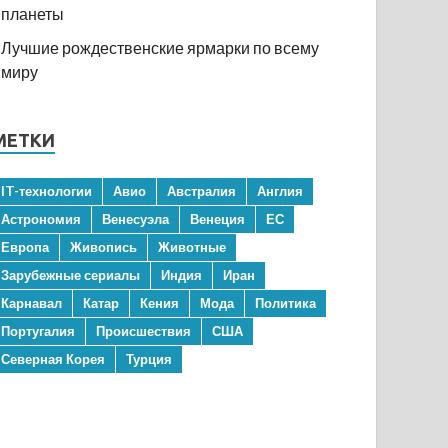
планеты
Лучшие рождественские ярмарки по всему
миру
МЕТКИ
IT-технологии
Авио
Австралия
Англия
Астрономия
Венесуэла
Венеция
ЕС
Европа
Живопись
Животные
Зарубежные сериалы
Индия
Иран
Карнавал
Катар
Кения
Мода
Политика
Португалия
Происшествия
США
Северная Корея
Турция