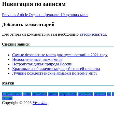
Навигация по записям
Previous Article
Отдых в феврале: 10 лучших мест
Добавить комментарий
Для отправки комментария вам необходимо
авторизоваться
.
Свежие записи
Самые безопасные места для путешествий в 2021 году
Недооцененные пляжи мира
Нетронутая дикая природа России
Красивые изображения медведей со всей планеты
Лучшие рождественские ярмарки по всему миру
Метки
IT-технологии
Авио
Австралия
Англия
Астрономия
Венесуэла
Венеция
ЕС
Е
Турция
Copyright © 2026
Vesto4ka
.