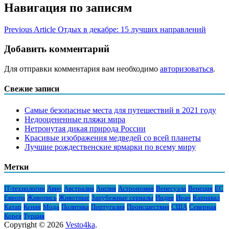
Навигация по записям
Previous Article
Отдых в декабре: 15 лучших направлений
Добавить комментарий
Для отправки комментария вам необходимо
авторизоваться
.
Свежие записи
Самые безопасные места для путешествий в 2021 году
Недооцененные пляжи мира
Нетронутая дикая природа России
Красивые изображения медведей со всей планеты
Лучшие рождественские ярмарки по всему миру
Метки
IT-технологии
Авио
Австралия
Англия
Астрономия
Венесуэла
Венеция
ЕС
Европа
Живопись
Животные
Зарубежные сериалы
Индия
Иран
Карнавал
Катар
Кения
Мода
Политика
Португалия
Происшествия
США
Северная
Корея
Турция
Copyright © 2026
Vesto4ka
.