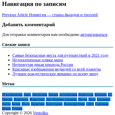
Навигация по записям
Previous Article
Норвегия — страна фьордов и троллей
Добавить комментарий
Для отправки комментария вам необходимо
авторизоваться
.
Свежие записи
Самые безопасные места для путешествий в 2021 году
Недооцененные пляжи мира
Нетронутая дикая природа России
Красивые изображения медведей со всей планеты
Лучшие рождественские ярмарки по всему миру
Метки
IT-технологии
Авио
Австралия
Англия
Астрономия
Венесуэла
Венеция
ЕС
Европа
Живопись
Животные
Зарубежные сериалы
Индия
Иран
Карнавал
Катар
Кения
Мода
Политика
Португалия
Происшествия
США
Северная
Корея
Турция
Copyright © 2026
Vesto4ka
.