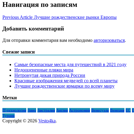
Навигация по записям
Previous Article
Лучшие рождественские рынки Европы
Добавить комментарий
Для отправки комментария вам необходимо
авторизоваться
.
Свежие записи
Самые безопасные места для путешествий в 2021 году
Недооцененные пляжи мира
Нетронутая дикая природа России
Красивые изображения медведей со всей планеты
Лучшие рождественские ярмарки по всему миру
Метки
IT-технологии
Авио
Австралия
Англия
Астрономия
Венесуэла
Венеция
ЕС
Е
Турция
Copyright © 2026
Vesto4ka
.