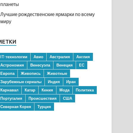
планеты
Лучшие рождественские ярмарки по всему
миру
МЕТКИ
IT-технологии
Авио
Австралия
Англия
Астрономия
Венесуэла
Венеция
ЕС
Европа
Живопись
Животные
Зарубежные сериалы
Индия
Иран
Карнавал
Катар
Кения
Мода
Политика
Португалия
Происшествия
США
Северная Корея
Турция