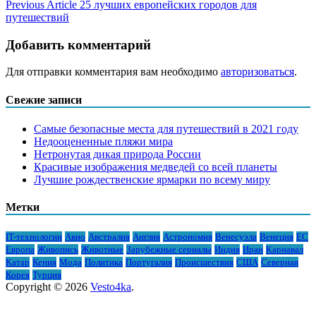
Previous Article
25 лучших европейских городов для
путешествий
Добавить комментарий
Для отправки комментария вам необходимо
авторизоваться
.
Свежие записи
Самые безопасные места для путешествий в 2021 году
Недооцененные пляжи мира
Нетронутая дикая природа России
Красивые изображения медведей со всей планеты
Лучшие рождественские ярмарки по всему миру
Метки
IT-технологии
Авио
Австралия
Англия
Астрономия
Венесуэла
Венеция
ЕС
Европа
Живопись
Животные
Зарубежные сериалы
Индия
Иран
Карнавал
Катар
Кения
Мода
Политика
Португалия
Происшествия
США
Северная
Корея
Турция
Copyright © 2026
Vesto4ka
.