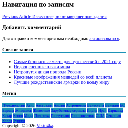
Навигация по записям
Previous Article
Известные, но незавершенные здания
Добавить комментарий
Для отправки комментария вам необходимо
авторизоваться
.
Свежие записи
Самые безопасные места для путешествий в 2021 году
Недооцененные пляжи мира
Нетронутая дикая природа России
Красивые изображения медведей со всей планеты
Лучшие рождественские ярмарки по всему миру
Метки
IT-технологии
Авио
Австралия
Англия
Астрономия
Венесуэла
Венеция
ЕС
Европа
Живопись
Животные
Зарубежные сериалы
Индия
Иран
Карнавал
Катар
Кения
Мода
Политика
Португалия
Происшествия
США
Северная
Корея
Турция
Copyright © 2026
Vesto4ka
.