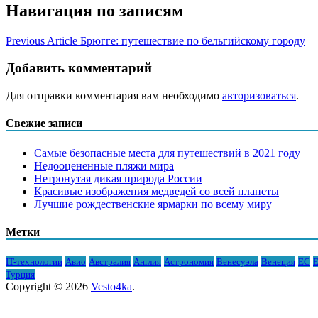
Навигация по записям
Previous Article
Брюгге: путешествие по бельгийскому городу
Добавить комментарий
Для отправки комментария вам необходимо
авторизоваться
.
Свежие записи
Самые безопасные места для путешествий в 2021 году
Недооцененные пляжи мира
Нетронутая дикая природа России
Красивые изображения медведей со всей планеты
Лучшие рождественские ярмарки по всему миру
Метки
IT-технологии
Авио
Австралия
Англия
Астрономия
Венесуэла
Венеция
ЕС
Е
Турция
Copyright © 2026
Vesto4ka
.