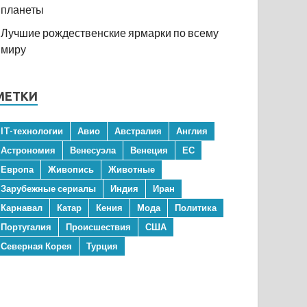
планеты
Лучшие рождественские ярмарки по всему
миру
МЕТКИ
IT-технологии
Авио
Австралия
Англия
Астрономия
Венесуэла
Венеция
ЕС
Европа
Живопись
Животные
Зарубежные сериалы
Индия
Иран
Карнавал
Катар
Кения
Мода
Политика
Португалия
Происшествия
США
Северная Корея
Турция