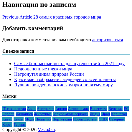
Навигация по записям
Previous Article
28 самых красивых городов мира
Добавить комментарий
Для отправки комментария вам необходимо
авторизоваться
.
Свежие записи
Самые безопасные места для путешествий в 2021 году
Недооцененные пляжи мира
Нетронутая дикая природа России
Красивые изображения медведей со всей планеты
Лучшие рождественские ярмарки по всему миру
Метки
IT-технологии
Авио
Австралия
Англия
Астрономия
Венесуэла
Венеция
ЕС
Европа
Живопись
Животные
Зарубежные сериалы
Индия
Иран
Карнавал
Катар
Кения
Мода
Политика
Португалия
Происшествия
США
Северная
Корея
Турция
Copyright © 2026
Vesto4ka
.