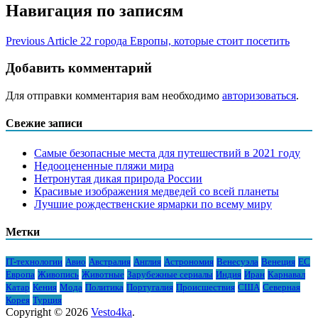
Навигация по записям
Previous Article
22 города Европы, которые стоит посетить
Добавить комментарий
Для отправки комментария вам необходимо
авторизоваться
.
Свежие записи
Самые безопасные места для путешествий в 2021 году
Недооцененные пляжи мира
Нетронутая дикая природа России
Красивые изображения медведей со всей планеты
Лучшие рождественские ярмарки по всему миру
Метки
IT-технологии
Авио
Австралия
Англия
Астрономия
Венесуэла
Венеция
ЕС
Европа
Живопись
Животные
Зарубежные сериалы
Индия
Иран
Карнавал
Катар
Кения
Мода
Политика
Португалия
Происшествия
США
Северная
Корея
Турция
Copyright © 2026
Vesto4ka
.