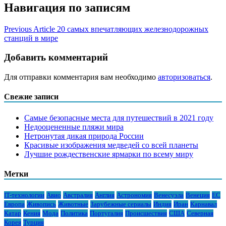
Навигация по записям
Previous Article
20 самых впечатляющих железнодорожных
станций в мире
Добавить комментарий
Для отправки комментария вам необходимо
авторизоваться
.
Свежие записи
Самые безопасные места для путешествий в 2021 году
Недооцененные пляжи мира
Нетронутая дикая природа России
Красивые изображения медведей со всей планеты
Лучшие рождественские ярмарки по всему миру
Метки
IT-технологии
Авио
Австралия
Англия
Астрономия
Венесуэла
Венеция
ЕС
Европа
Живопись
Животные
Зарубежные сериалы
Индия
Иран
Карнавал
Катар
Кения
Мода
Политика
Португалия
Происшествия
США
Северная
Корея
Турция