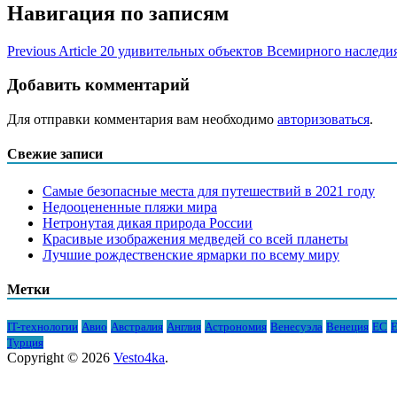
Навигация по записям
Previous Article
20 удивительных объектов Всемирного насле
Добавить комментарий
Для отправки комментария вам необходимо
авторизоваться
.
Свежие записи
Самые безопасные места для путешествий в 2021 году
Недооцененные пляжи мира
Нетронутая дикая природа России
Красивые изображения медведей со всей планеты
Лучшие рождественские ярмарки по всему миру
Метки
IT-технологии
Авио
Австралия
Англия
Астрономия
Венесуэла
Венеция
ЕС
Е
Турция
Copyright © 2026
Vesto4ka
.