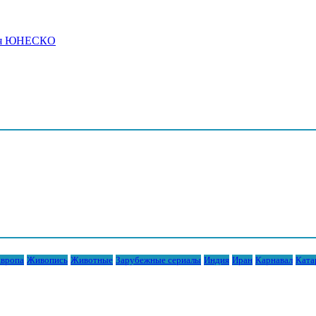
дия ЮНЕСКО
вропа
Живопись
Животные
Зарубежные сериалы
Индия
Иран
Карнавал
Ката