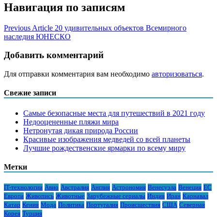
Навигация по записям
Previous Article
20 удивительных объектов Всемирного
наследия ЮНЕСКО
Добавить комментарий
Для отправки комментария вам необходимо
авторизоваться
.
Свежие записи
Самые безопасные места для путешествий в 2021 году
Недооцененные пляжи мира
Нетронутая дикая природа России
Красивые изображения медведей со всей планеты
Лучшие рождественские ярмарки по всему миру
Метки
IT-технологии
Авио
Австралия
Англия
Астрономия
Венесуэла
Венеция
ЕС
Европа
Живопись
Животные
Зарубежные сериалы
Индия
Иран
Карнавал
Катар
Кения
Мода
Политика
Португалия
Происшествия
США
Северная
Корея
Турция