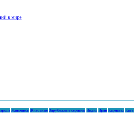
ний в мире
вропа
Живопись
Животные
Зарубежные сериалы
Индия
Иран
Карнавал
Ката