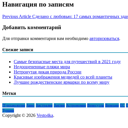
Навигация по записям
Previous Article
Сделано с любовью: 17 самых романтичных зда
Добавить комментарий
Для отправки комментария вам необходимо
авторизоваться
.
Свежие записи
Самые безопасные места для путешествий в 2021 году
Недооцененные пляжи мира
Нетронутая дикая природа России
Красивые изображения медведей со всей планеты
Лучшие рождественские ярмарки по всему миру
Метки
IT-технологии
Авио
Австралия
Англия
Астрономия
Венесуэла
Венеция
ЕС
Е
Турция
Copyright © 2026
Vesto4ka
.