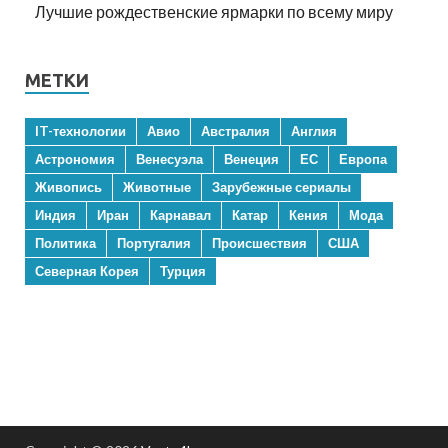
Лучшие рождественские ярмарки по всему миру
МЕТКИ
IT-технологии
Авио
Австралия
Англия
Астрономия
Венесуэла
Венеция
ЕС
Европа
Живопись
Животные
Зарубежные сериалы
Индия
Иран
Карнавал
Катар
Кения
Мода
Политика
Португалия
Происшествия
США
Северная Корея
Турция