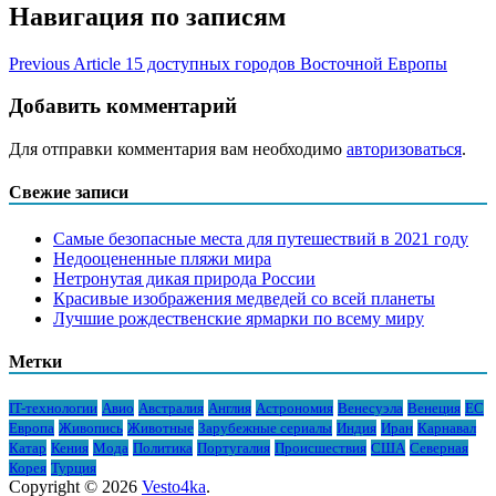
Навигация по записям
Previous Article
15 доступных городов Восточной Европы
Добавить комментарий
Для отправки комментария вам необходимо
авторизоваться
.
Свежие записи
Самые безопасные места для путешествий в 2021 году
Недооцененные пляжи мира
Нетронутая дикая природа России
Красивые изображения медведей со всей планеты
Лучшие рождественские ярмарки по всему миру
Метки
IT-технологии
Авио
Австралия
Англия
Астрономия
Венесуэла
Венеция
ЕС
Европа
Живопись
Животные
Зарубежные сериалы
Индия
Иран
Карнавал
Катар
Кения
Мода
Политика
Португалия
Происшествия
США
Северная
Корея
Турция
Copyright © 2026
Vesto4ka
.