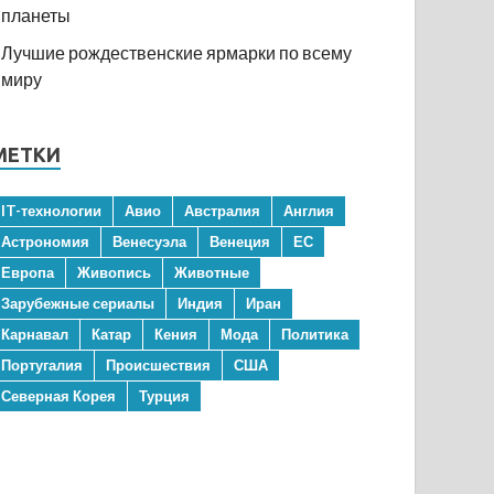
планеты
Лучшие рождественские ярмарки по всему
миру
МЕТКИ
IT-технологии
Авио
Австралия
Англия
Астрономия
Венесуэла
Венеция
ЕС
Европа
Живопись
Животные
Зарубежные сериалы
Индия
Иран
Карнавал
Катар
Кения
Мода
Политика
Португалия
Происшествия
США
Северная Корея
Турция