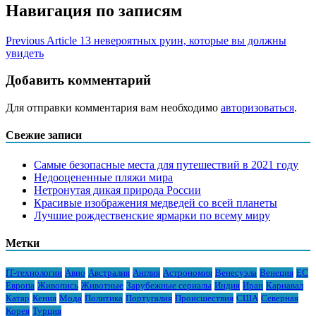
Навигация по записям
Previous Article
13 невероятных руин, которые вы должны
увидеть
Добавить комментарий
Для отправки комментария вам необходимо
авторизоваться
.
Свежие записи
Самые безопасные места для путешествий в 2021 году
Недооцененные пляжи мира
Нетронутая дикая природа России
Красивые изображения медведей со всей планеты
Лучшие рождественские ярмарки по всему миру
Метки
IT-технологии
Авио
Австралия
Англия
Астрономия
Венесуэла
Венеция
ЕС
Европа
Живопись
Животные
Зарубежные сериалы
Индия
Иран
Карнавал
Катар
Кения
Мода
Политика
Португалия
Происшествия
США
Северная
Корея
Турция