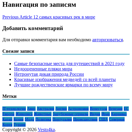
Навигация по записям
Previous Article
12 самых красивых рек в мире
Добавить комментарий
Для отправки комментария вам необходимо
авторизоваться
.
Свежие записи
Самые безопасные места для путешествий в 2021 году
Недооцененные пляжи мира
Нетронутая дикая природа России
Красивые изображения медведей со всей планеты
Лучшие рождественские ярмарки по всему миру
Метки
IT-технологии
Авио
Австралия
Англия
Астрономия
Венесуэла
Венеция
ЕС
Европа
Живопись
Животные
Зарубежные сериалы
Индия
Иран
Карнавал
Катар
Кения
Мода
Политика
Португалия
Происшествия
США
Северная
Корея
Турция
Copyright © 2026
Vesto4ka
.