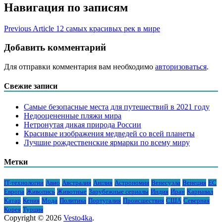
Навигация по записям
Previous Article
12 самых красивых рек в мире
Добавить комментарий
Для отправки комментария вам необходимо
авторизоваться
.
Свежие записи
Самые безопасные места для путешествий в 2021 году
Недооцененные пляжи мира
Нетронутая дикая природа России
Красивые изображения медведей со всей планеты
Лучшие рождественские ярмарки по всему миру
Метки
IT-технологии
Авио
Австралия
Англия
Астрономия
Венесуэла
Венеция
ЕС
Европа
Живопись
Животные
Зарубежные сериалы
Индия
Иран
Карнавал
Катар
Кения
Мода
Политика
Португалия
Происшествия
США
Северная
Корея
Турция
Copyright © 2026
Vesto4ka
.