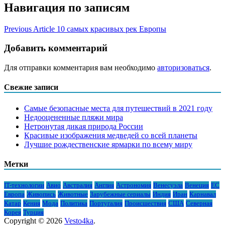
Навигация по записям
Previous Article
10 самых красивых рек Европы
Добавить комментарий
Для отправки комментария вам необходимо
авторизоваться
.
Свежие записи
Самые безопасные места для путешествий в 2021 году
Недооцененные пляжи мира
Нетронутая дикая природа России
Красивые изображения медведей со всей планеты
Лучшие рождественские ярмарки по всему миру
Метки
IT-технологии
Авио
Австралия
Англия
Астрономия
Венесуэла
Венеция
ЕС
Европа
Живопись
Животные
Зарубежные сериалы
Индия
Иран
Карнавал
Катар
Кения
Мода
Политика
Португалия
Происшествия
США
Северная
Корея
Турция
Copyright © 2026
Vesto4ka
.