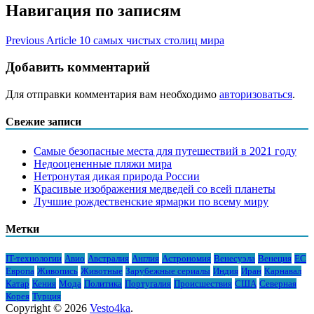
Навигация по записям
Previous Article
10 самых чистых столиц мира
Добавить комментарий
Для отправки комментария вам необходимо
авторизоваться
.
Свежие записи
Самые безопасные места для путешествий в 2021 году
Недооцененные пляжи мира
Нетронутая дикая природа России
Красивые изображения медведей со всей планеты
Лучшие рождественские ярмарки по всему миру
Метки
IT-технологии
Авио
Австралия
Англия
Астрономия
Венесуэла
Венеция
ЕС
Европа
Живопись
Животные
Зарубежные сериалы
Индия
Иран
Карнавал
Катар
Кения
Мода
Политика
Португалия
Происшествия
США
Северная
Корея
Турция
Copyright © 2026
Vesto4ka
.