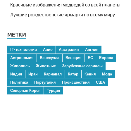
Красивые изображения медведей со всей планеты
Лучшие рождественские ярмарки по всему миру
МЕТКИ
IT-технологии
Авио
Австралия
Англия
Астрономия
Венесуэла
Венеция
ЕС
Европа
Живопись
Животные
Зарубежные сериалы
Индия
Иран
Карнавал
Катар
Кения
Мода
Политика
Португалия
Происшествия
США
Северная Корея
Турция