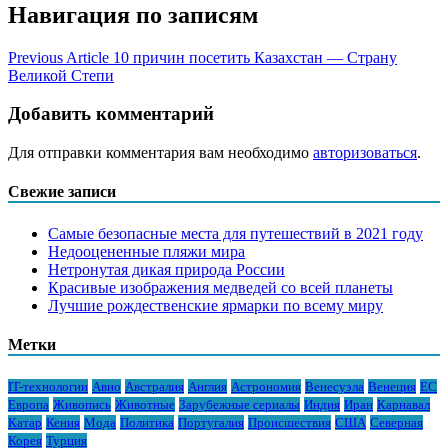
Навигация по записям
Previous Article
10 причин посетить Казахстан — Страну
Великой Степи
Добавить комментарий
Для отправки комментария вам необходимо
авторизоваться
.
Свежие записи
Самые безопасные места для путешествий в 2021 году
Недооцененные пляжи мира
Нетронутая дикая природа России
Красивые изображения медведей со всей планеты
Лучшие рождественские ярмарки по всему миру
Метки
IT-технологии
Авио
Австралия
Англия
Астрономия
Венесуэла
Венеция
ЕС
Европа
Живопись
Животные
Зарубежные сериалы
Индия
Иран
Карнавал
Катар
Кения
Мода
Политика
Португалия
Происшествия
США
Северная
Корея
Турция