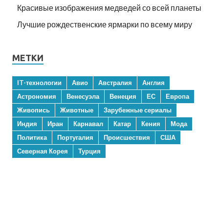
Красивые изображения медведей со всей планеты
Лучшие рождественские ярмарки по всему миру
МЕТКИ
IT-технологии
Авио
Австралия
Англия
Астрономия
Венесуэла
Венеция
ЕС
Европа
Живопись
Животные
Зарубежные сериалы
Индия
Иран
Карнавал
Катар
Кения
Мода
Политика
Португалия
Происшествия
США
Северная Корея
Турция