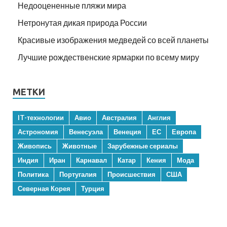
Недооцененные пляжи мира
Нетронутая дикая природа России
Красивые изображения медведей со всей планеты
Лучшие рождественские ярмарки по всему миру
МЕТКИ
IT-технологии
Авио
Австралия
Англия
Астрономия
Венесуэла
Венеция
ЕС
Европа
Живопись
Животные
Зарубежные сериалы
Индия
Иран
Карнавал
Катар
Кения
Мода
Политика
Португалия
Происшествия
США
Северная Корея
Турция