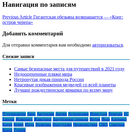
Навигация по записям
Previous Article
Гигантская обезьяна возвращается — «Конг:
остров черепа»
Добавить комментарий
Для отправки комментария вам необходимо
авторизоваться
.
Свежие записи
Самые безопасные места для путешествий в 2021 году
Недооцененные пляжи мира
Нетронутая дикая природа России
Красивые изображения медведей со всей планеты
Лучшие рождественские ярмарки по всему миру
Метки
IT-технологии
Авио
Австралия
Англия
Астрономия
Венесуэла
Венеция
ЕС
Европа
Живопись
Животные
Зарубежные сериалы
Индия
Иран
Карнавал
Катар
Кения
Мода
Политика
Португалия
Происшествия
США
Северная
Корея
Турция