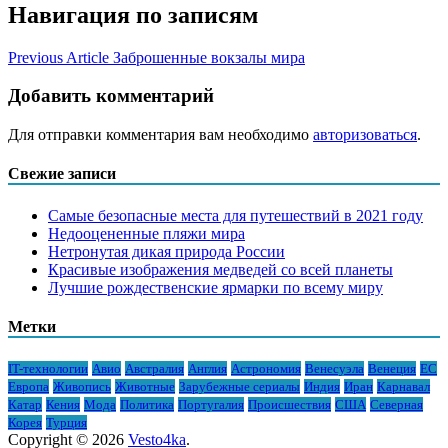
Навигация по записям
Previous Article
Заброшенные вокзалы мира
Добавить комментарий
Для отправки комментария вам необходимо
авторизоваться
.
Свежие записи
Самые безопасные места для путешествий в 2021 году
Недооцененные пляжи мира
Нетронутая дикая природа России
Красивые изображения медведей со всей планеты
Лучшие рождественские ярмарки по всему миру
Метки
IT-технологии
Авио
Австралия
Англия
Астрономия
Венесуэла
Венеция
ЕС
Европа
Живопись
Животные
Зарубежные сериалы
Индия
Иран
Карнавал
Катар
Кения
Мода
Политика
Португалия
Происшествия
США
Северная
Корея
Турция
Copyright © 2026
Vesto4ka
.