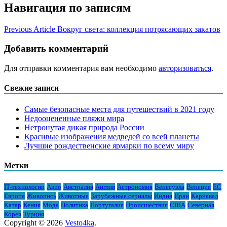
Навигация по записям
Previous Article
Вокруг света: коллекция потрясающих закатов
Добавить комментарий
Для отправки комментария вам необходимо
авторизоваться
.
Свежие записи
Самые безопасные места для путешествий в 2021 году
Недооцененные пляжи мира
Нетронутая дикая природа России
Красивые изображения медведей со всей планеты
Лучшие рождественские ярмарки по всему миру
Метки
IT-технологии
Авио
Австралия
Англия
Астрономия
Венесуэла
Венеция
ЕС
Европа
Живопись
Животные
Зарубежные сериалы
Индия
Иран
Карнавал
Катар
Кения
Мода
Политика
Португалия
Происшествия
США
Северная
Корея
Турция
Copyright © 2026
Vesto4ka
.