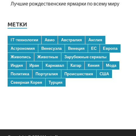
Лучшие рождественские ярмарки по всему миру
МЕТКИ
IT-технологии
Авио
Австралия
Англия
Астрономия
Венесуэла
Венеция
ЕС
Европа
Живопись
Животные
Зарубежные сериалы
Индия
Иран
Карнавал
Катар
Кения
Мода
Политика
Португалия
Происшествия
США
Северная Корея
Турция