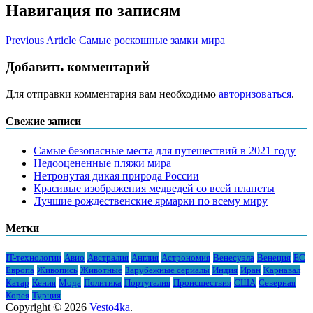
Навигация по записям
Previous Article
Самые роскошные замки мира
Добавить комментарий
Для отправки комментария вам необходимо
авторизоваться
.
Свежие записи
Самые безопасные места для путешествий в 2021 году
Недооцененные пляжи мира
Нетронутая дикая природа России
Красивые изображения медведей со всей планеты
Лучшие рождественские ярмарки по всему миру
Метки
IT-технологии
Авио
Австралия
Англия
Астрономия
Венесуэла
Венеция
ЕС
Европа
Живопись
Животные
Зарубежные сериалы
Индия
Иран
Карнавал
Катар
Кения
Мода
Политика
Португалия
Происшествия
США
Северная
Корея
Турция
Copyright © 2026
Vesto4ka
.