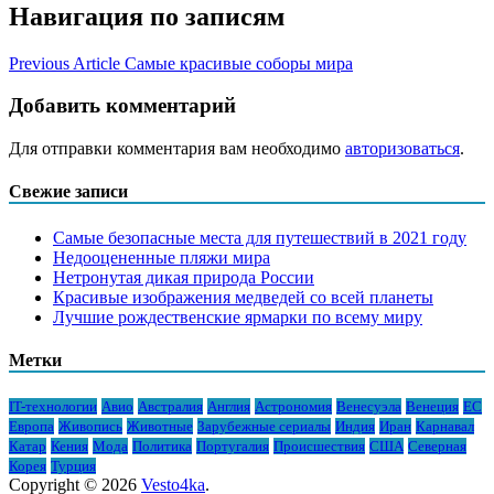
Навигация по записям
Previous Article
Самые красивые соборы мира
Добавить комментарий
Для отправки комментария вам необходимо
авторизоваться
.
Свежие записи
Самые безопасные места для путешествий в 2021 году
Недооцененные пляжи мира
Нетронутая дикая природа России
Красивые изображения медведей со всей планеты
Лучшие рождественские ярмарки по всему миру
Метки
IT-технологии
Авио
Австралия
Англия
Астрономия
Венесуэла
Венеция
ЕС
Европа
Живопись
Животные
Зарубежные сериалы
Индия
Иран
Карнавал
Катар
Кения
Мода
Политика
Португалия
Происшествия
США
Северная
Корея
Турция
Copyright © 2026
Vesto4ka
.