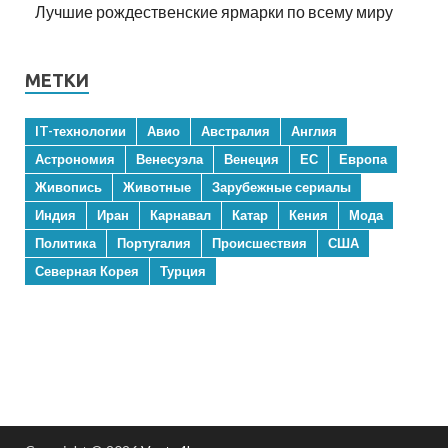
Лучшие рождественские ярмарки по всему миру
МЕТКИ
IT-технологии
Авио
Австралия
Англия
Астрономия
Венесуэла
Венеция
ЕС
Европа
Живопись
Животные
Зарубежные сериалы
Индия
Иран
Карнавал
Катар
Кения
Мода
Политика
Португалия
Происшествия
США
Северная Корея
Турция