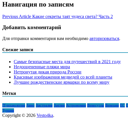
Навигация по записям
Previous Article
Какие секреты таят чудеса света? Часть 2
Добавить комментарий
Для отправки комментария вам необходимо
авторизоваться
.
Свежие записи
Самые безопасные места для путешествий в 2021 году
Недооцененные пляжи мира
Нетронутая дикая природа России
Красивые изображения медведей со всей планеты
Лучшие рождественские ярмарки по всему миру
Метки
IT-технологии
Авио
Австралия
Англия
Астрономия
Венесуэла
Венеция
ЕС
Е
Турция
Copyright © 2026
Vesto4ka
.