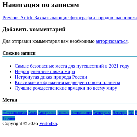
Навигация по записям
Previous Article
Захватывающие фотографии городов, располож
Добавить комментарий
Для отправки комментария вам необходимо
авторизоваться
.
Свежие записи
Самые безопасные места для путешествий в 2021 году
Недооцененные пляжи мира
Нетронутая дикая природа России
Красивые изображения медведей со всей планеты
Лучшие рождественские ярмарки по всему миру
Метки
IT-технологии
Авио
Австралия
Англия
Астрономия
Венесуэла
Венеция
ЕС
Е
Турция
Copyright © 2026
Vesto4ka
.