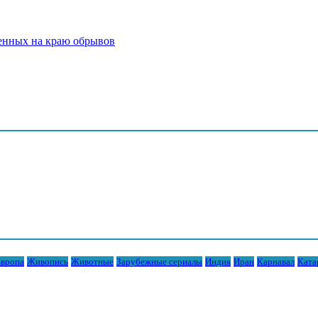
енных на краю обрывов
вропа
Живопись
Животные
Зарубежные сериалы
Индия
Иран
Карнавал
Ката